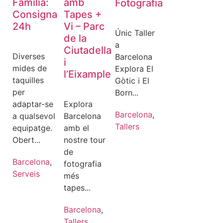
Família:
amb
Fotografia
Consigna
Tapes +
24h
Vi – Parc
Únic Taller
de la
a
Ciutadella
Diverses
Barcelona
i
mides de
Explora El
l’Eixample
taquilles
Gòtic i El
per
Born...
adaptar-se
Explora
Barcelona
,
a qualsevol
Barcelona
Tallers
equipatge.
amb el
Obert...
nostre tour
de
Barcelona
,
fotografia
Serveis
més
tapes...
Barcelona
,
Tallers