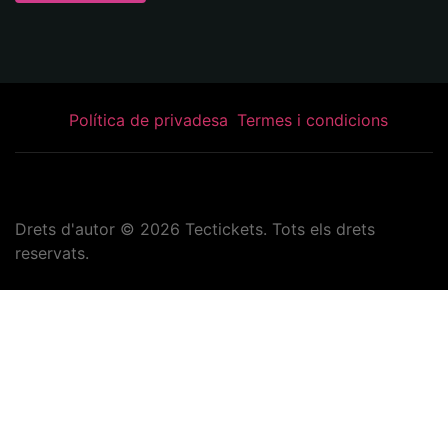
Política de privadesa
Termes i condicions
Drets d'autor ©
2026
Tectickets. Tots els drets
reservats.