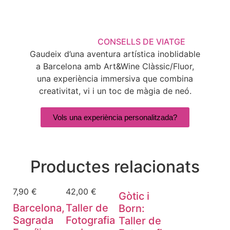
CONSELLS DE VIATGE
Gaudeix d’una aventura artística inoblidable
a Barcelona amb Art&Wine Clàssic/Fluor,
una experiència immersiva que combina
creativitat, vi i un toc de màgia de neó.
Vols una experiència personalitzada?
Productes relacionats
7,90
€
42,00
€
Gòtic i
Barcelona,
Taller de
Born:
Sagrada
Fotografia
Taller de