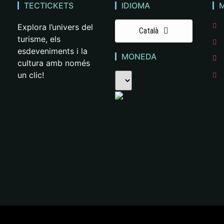
TECTICKETS
IDIOMA
M
Explora l’univers del
Català
turisme, els
esdeveniments i la
MONEDA
cultura amb només
un clic!