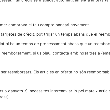
cessat, i un crèdit serà aplicat automàticament a la teva 
rimer comprova el teu compte bancari novament.
argetes de crèdit; pot trigar un temps abans que el reemb
vint hi ha un temps de processament abans que un reembor
eu reemborsament, si us plau, contacta amb nosaltres a {ema
ser reemborsats. Els articles en oferta no són reemborsabl
 o danyats. Si necessites intercanviar-lo pel mateix article
ress}.