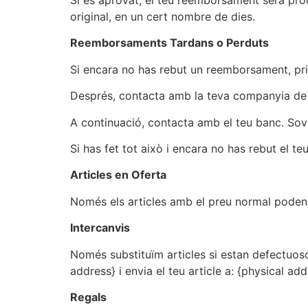
Si és aprovat, el teu reemborsament serà pro
original, en un cert nombre de dies.
Reemborsaments Tardans o Perduts
Si encara no has rebut un reemborsament, p
Després, contacta amb la teva companyia de t
A continuació, contacta amb el teu banc. So
Si has fet tot això i encara no has rebut el t
Articles en Oferta
Només els articles amb el preu normal poden 
Intercanvis
Només substituïm articles si estan defectuosos
address} i envia el teu article a: {physical add
Regals