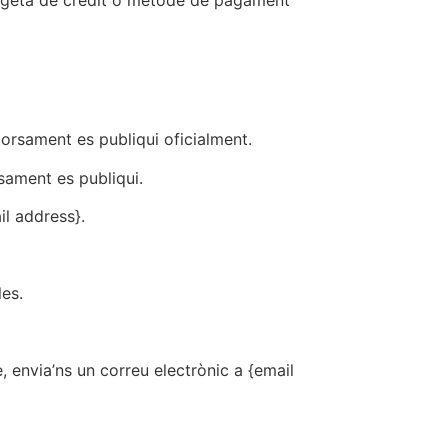
targeta de crèdit o mètode de pagament
orsament es publiqui oficialment.
sament es publiqui.
il address}.
es.
, envia’ns un correu electrònic a {email