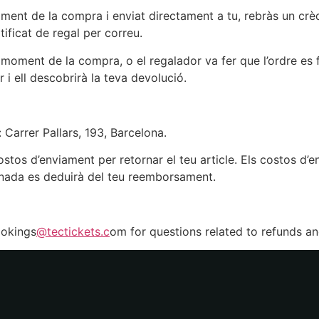
oment de la compra i enviat directament a tu, rebràs un crèd
rtificat de regal per correu.
l moment de la compra, o el regalador va fer que l’ordre es 
i ell descobrirà la teva devolució.
: Carrer Pallars, 193, Barcelona.
stos d’enviament per retornar el teu article. Els costos d’
rnada es deduirà del teu reemborsament.
ookings
@tectickets.c
om for questions related to refunds an