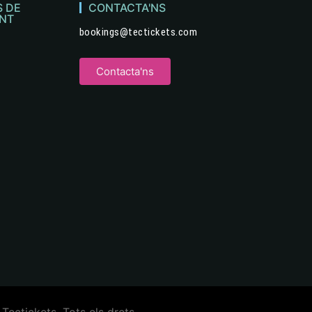
S DE
CONTACTA'NS
NT
bookings@tectickets.com
Contacta'ns