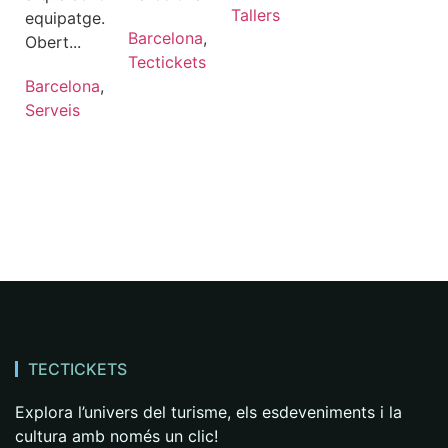
Tallers
equipatge.
Barcelona
,
Obert...
Tectickets
Barcelona
,
Serveis
TECTICKETS
Explora l’univers del turisme, els esdeveniments i la
cultura amb només un clic!