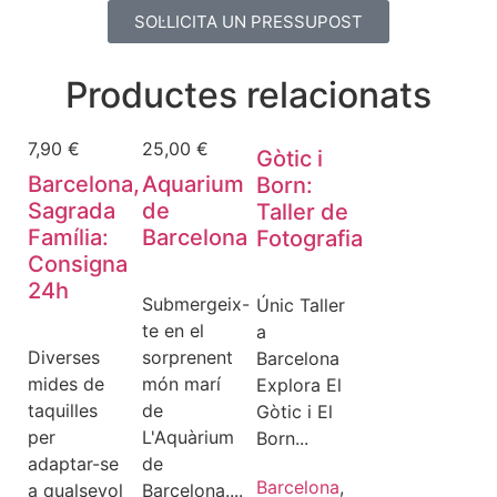
SOL·LICITA UN PRESSUPOST
Productes relacionats
7,90
€
25,00
€
Gòtic i
Barcelona,
Aquarium
Born:
Sagrada
de
Taller de
Família:
Barcelona
Fotografia
Consigna
24h
Submergeix-
Únic Taller
te en el
a
Diverses
sorprenent
Barcelona
mides de
món marí
Explora El
taquilles
de
Gòtic i El
per
L'Aquàrium
Born...
adaptar-se
de
Barcelona
,
a qualsevol
Barcelona....