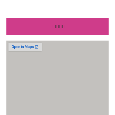




