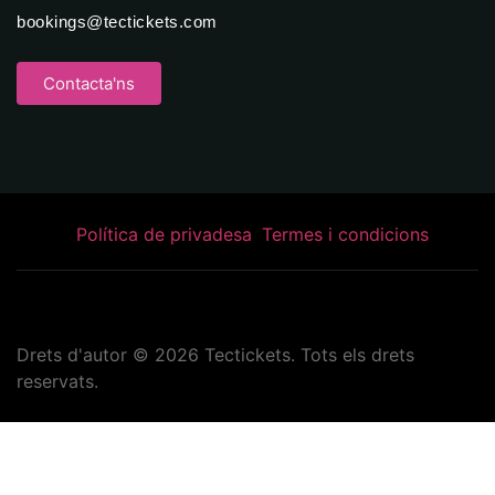
bookings@tectickets.com
Contacta'ns
Política de privadesa
Termes i condicions
Drets d'autor ©
2026
Tectickets. Tots els drets
reservats.